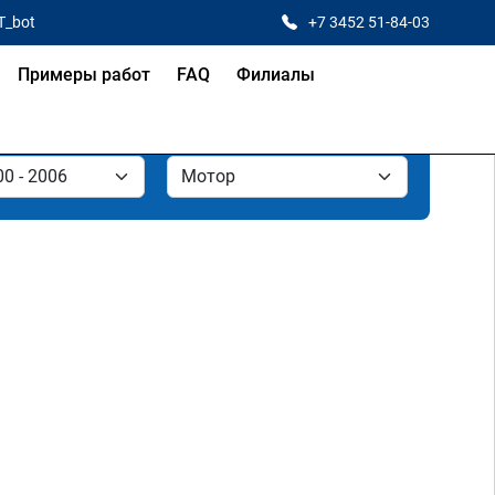
T_bot
+7 3452 51-84-03
Примеры работ
FAQ
Филиалы