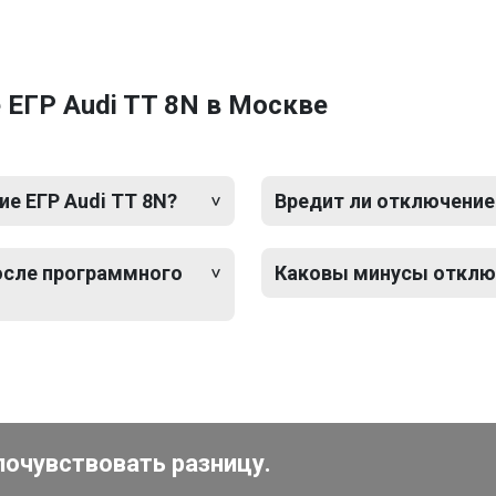
ЕГР Audi TT 8N в Москве
е ЕГР Audi TT 8N?
Вредит ли отключение
после программного
Каковы минусы отключ
почувствовать разницу.