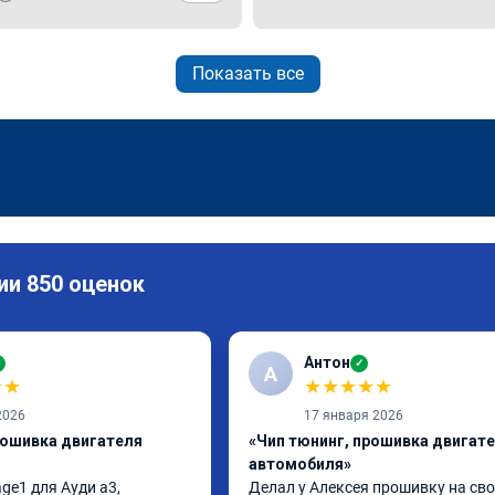
Показать все
ии 850 оценок
Антон
✓
✓
А
★
★
★
★
★
★
★
2026
17 января 2026
рошивка двигателя
«Чип тюнинг, прошивка двигат
автомобиля»
ge1 для Ауди а3, 
Делал у Алексея прошивку на сво