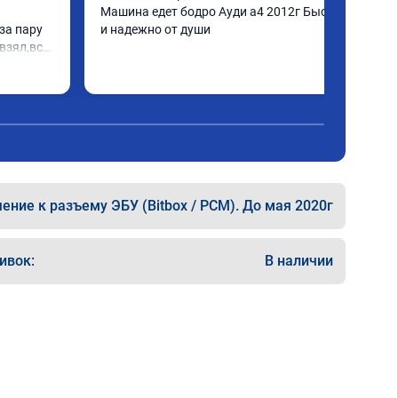
Машина едет бодро Ауди а4 2012г Быстро 
а пару 
и надежно от души
взял,всё 
е 
а 
еперь 
 
ксея 
ние к разъему ЭБУ (Bitbox / PCM). До мая 2020г
ивок:
В наличии