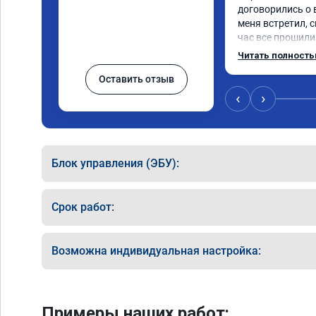
договорились о 
меня встретил, с
час все прошили.
Арман спасибо т
Читать полност
летела а не поех
Оставить отзыв
личку Арману сме
может 🤣машина е
‹
›
спасибо вам!!!!!!!
Блок управления (ЭБУ):
Срок работ:
Возможна индивидуальная настройка:
Примеры наших работ: