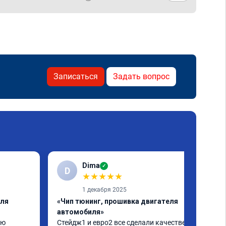
Записаться
Задать вопрос
Dima
✓
D
★
★
★
★
★
1 декабря 2025
еля
«Чип тюнинг, прошивка двигателя
автомобиля»
ю 
Стейдж1 и евро2 все сделали качественно. 