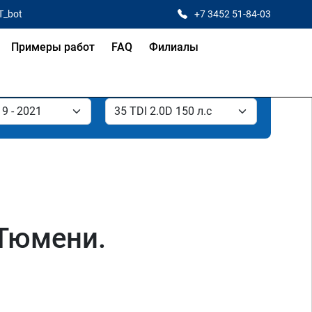
T_bot
+7 3452 51-84-03
Примеры работ
FAQ
Филиалы
 Тюмени.