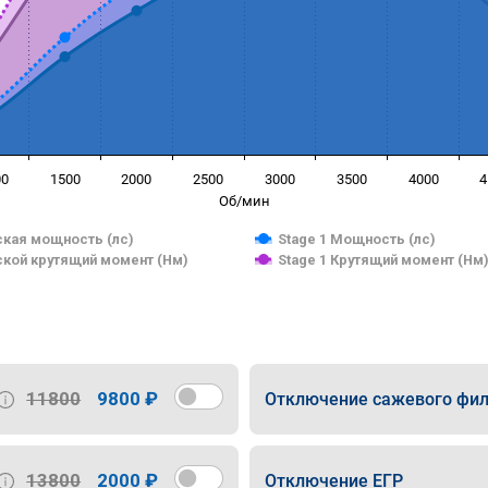
00
1500
2000
2500
3000
3500
4000
4
Об/мин
кая мощность (лс)
Stage 1 Мощность (лс)
кой крутящий момент (Нм)
Stage 1 Крутящий момент (Нм
11800
9800 ₽
Отключение сажевого фил
13800
2000 ₽
Отключение ЕГР