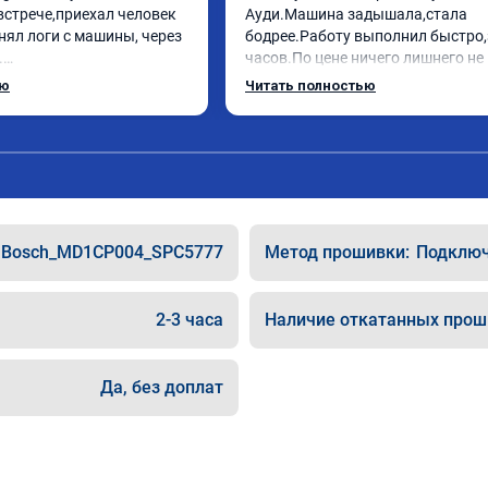
встрече,приехал человек 
Ауди.Машина задышала,стала 
нял логи с машины, через 
бодрее.Работу выполнил быстро,з


часов.По цене ничего лишнего не 
ебе огромное, машинка по 
как договаривались заранее.Посл
ью
Читать полностью
ала! Как писал ранее в 
работы возникали вопросы,всегд
рть с косой догнать не 
консультировал и был на связи.Т
дет не в себя, еще раз 
знаю,куда ехать в случае поломки
авто.Однозначно рекомендую Але
как грамотного специалиста!
Bosch_MD1CP004_SPC5777
Метод прошивки:
Подключе
2-3 часа
Наличие откатанных прош
Да, без доплат