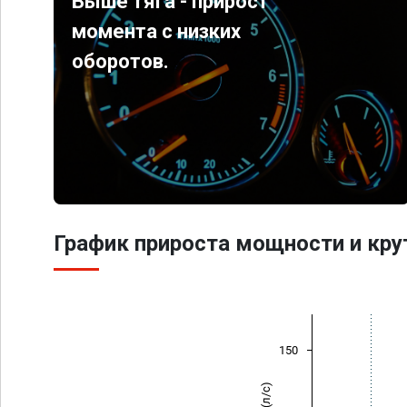
Выше тяга - прирост
момента с низких
оборотов.
График прироста мощности и кр
150