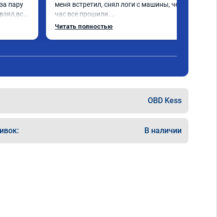
а пару 
меня встретил, снял логи с машины, через 
взял,всё 
час все прошили.

е 
Арман спасибо тебе огромное, машинка по 
Читать полностью
а 
летела а не поехала! Как писал ранее в 
еперь 
личку Арману смерть с косой догнать не 
 
может 🤣машина едет не в себя, еще раз 
ксея 
спасибо вам!!!!!!!
OBD Kess
ивок:
В наличии