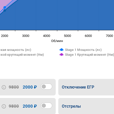
2000
3000
4000
5000
6000
7000
Об/мин
кая мощность (лс)
Stage 1 Мощность (лс)
кой крутящий момент (Нм)
Stage 1 Крутящий момент (Нм
9800
2000 ₽
Отключение ЕГР
9800
2000 ₽
Отстрелы