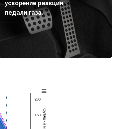
ускорение реакции
педали газа.
200
Крутящий момент (Нм)
150