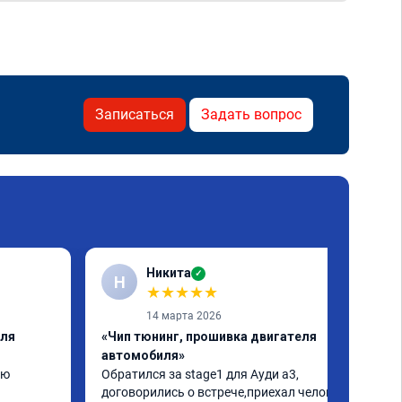
Записаться
Задать вопрос
Никита
✓
Н
★
★
★
★
★
14 марта 2026
еля
«Чип тюнинг, прошивка двигателя
автомобиля»
ю 
Обратился за stage1 для Ауди а3, 
договорились о встрече,приехал человек 