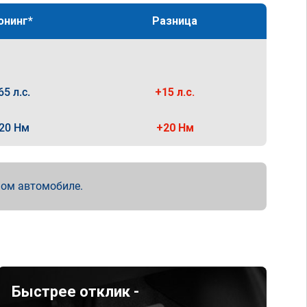
юнинг*
Разница
65 л.с.
+15 л.с.
20 Нм
+20 Нм
мом автомобиле.
Быстрее отклик -