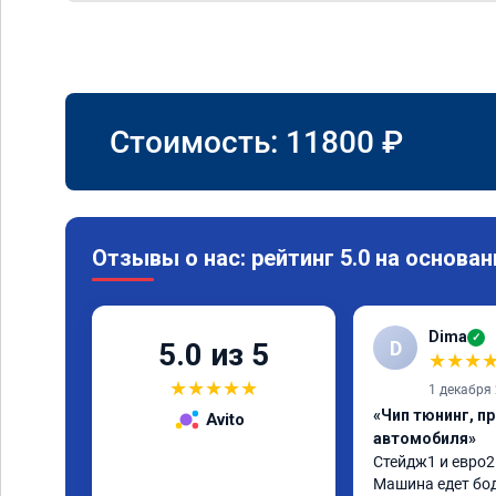
Стоимость:
11800
₽
Отзывы о нас: рейтинг 5.0 на основан
Dima
✓
D
5.0 из 5
★
★
★
★
★
★
★
★
1 декабря
«Чип тюнинг, п
Avito
автомобиля»
Стейдж1 и евро2 
Машина едет бод