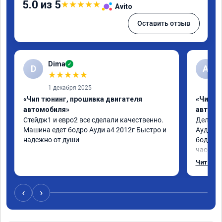
5.0 из 5
★
★
★
★
★
Avito
Оставить отзыв
Dima
✓
D
А
★
★
★
★
★
1 декабря 2025
«Чип тюнинг, прошивка двигателя
«Чип т
автомобиля»
автомо
Стейдж1 и евро2 все сделали качественно. 
Делал у
Машина едет бодро Ауди а4 2012г Быстро и 
Ауди.Ма
надежно от души
бодрее.
часов.П
как дог
Читать 
возника
и был н
случае 
‹
›
рекомен
специал