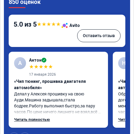
850 оценок
5.0 из 5
★
★
★
★
★
Avito
Оставить отзыв
Антон
✓
А
Н
★
★
★
★
★
17 января 2026
«Чип тюнинг, прошивка двигателя
«Чип т
автомобиля»
автомо
Делал у Алексея прошивку на свою 
Обратилс
Ауди.Машина задышала,стала 
договор
бодрее.Работу выполнил быстро,за пару 
меня вс
часов.По цене ничего лишнего не взял,всё 
час все
как договаривались заранее.После работы 
Арман с
Читать полностью
Читать 
возникали вопросы,всегда консультировал 
летела а
и был на связи.Теперь знаю,куда ехать в 
личку А