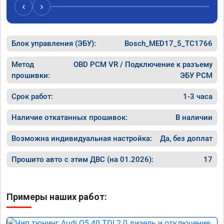
случае поломки авто.Однозначно 
может 
‹
›
рекомендую Алексея как грамотного 
спасибо 
специалиста!
Блок управления (ЭБУ):
Bosch_MED17_5_TC1766
Метод
OBD PCM VR / Подключение к разъему
прошивки:
ЭБУ PCM
Срок работ:
1-3 часа
Наличие откатанных прошивок:
В наличии
Возможна индивидуальная настройка:
Да, без доплат
Прошито авто с этим ДВС (на 01.2026):
17
Примеры наших работ: