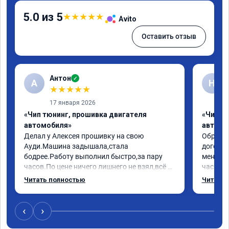
5.0 из 5
★
★
★
★
★
Avito
Оставить отзыв
Антон
✓
А
Н
★
★
★
★
★
17 января 2026
«Чип тюнинг, прошивка двигателя
«Чип т
автомобиля»
автомо
Делал у Алексея прошивку на свою 
Обратилс
Ауди.Машина задышала,стала 
договор
бодрее.Работу выполнил быстро,за пару 
меня вс
часов.По цене ничего лишнего не взял,всё 
час все
как договаривались заранее.После работы 
Арман с
Читать полностью
Читать 
возникали вопросы,всегда консультировал 
летела а
и был на связи.Теперь знаю,куда ехать в 
личку А
случае поломки авто.Однозначно 
может 
‹
›
рекомендую Алексея как грамотного 
спасибо 
специалиста!