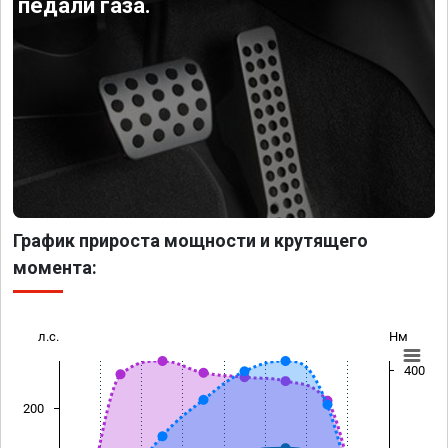
педали газа.
График прироста мощности и крутящего
момента:
л.с.
Нм
400
200