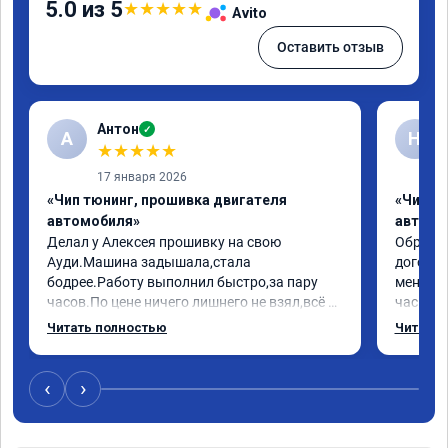
5.0 из 5
★
★
★
★
★
Avito
Оставить отзыв
Антон
✓
А
Н
★
★
★
★
★
17 января 2026
«Чип тюнинг, прошивка двигателя
«Чип т
автомобиля»
автомо
Делал у Алексея прошивку на свою 
Обратилс
Ауди.Машина задышала,стала 
договор
бодрее.Работу выполнил быстро,за пару 
меня вс
часов.По цене ничего лишнего не взял,всё 
час все
как договаривались заранее.После работы 
Арман с
Читать полностью
Читать 
возникали вопросы,всегда консультировал 
летела а
и был на связи.Теперь знаю,куда ехать в 
личку А
случае поломки авто.Однозначно 
может 
‹
›
рекомендую Алексея как грамотного 
спасибо 
специалиста!