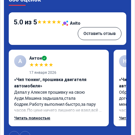
5.0 из 5
★
★
★
★
★
Avito
Оставить отзыв
Антон
✓
А
Н
★
★
★
★
★
17 января 2026
«Чип тюнинг, прошивка двигателя
«Чип т
автомобиля»
автомо
Делал у Алексея прошивку на свою 
Обратилс
Ауди.Машина задышала,стала 
договор
бодрее.Работу выполнил быстро,за пару 
меня вс
часов.По цене ничего лишнего не взял,всё 
час все
как договаривались заранее.После работы 
Арман с
Читать полностью
Читать 
возникали вопросы,всегда консультировал 
летела а
и был на связи.Теперь знаю,куда ехать в 
личку А
случае поломки авто.Однозначно 
может 