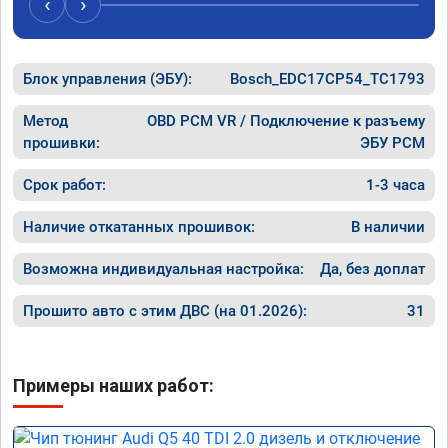
‹
›
рекомендую Алексея как грамотного 
спасибо 
специалиста!
Блок управления (ЭБУ):
Bosch_EDC17CP54_TC1793
Метод
OBD PCM VR / Подключение к разъему
прошивки:
ЭБУ PCM
Срок работ:
1-3 часа
Наличие откатанных прошивок:
В наличии
Возможна индивидуальная настройка:
Да, без доплат
Прошито авто с этим ДВС (на 01.2026):
31
Примеры наших работ: