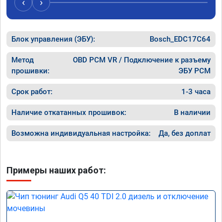
‹
›
рекомен
специал
Блок управления (ЭБУ):
Bosch_EDC17C64
Метод
OBD PCM VR / Подключение к разъему
прошивки:
ЭБУ PCM
Срок работ:
1-3 часа
Наличие откатанных прошивок:
В наличии
Возможна индивидуальная настройка:
Да, без доплат
Примеры наших работ: