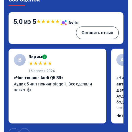
5.0 из 5
★
★
★
★
★
Avito
Оставить отзыв
Вадим
✓
В
А
★
★
★
★
★
16 апреля 2024
«Чип тюнинг Audi Q5 8R»
«Чип т
Ауди q5 чип тюнинг stage 1. Все сделали 
автомо
четко. 👍
Делал у
Ауди.Ма
бодрее.
часов.П
как дог
Читать 
возника
и был н
случае 