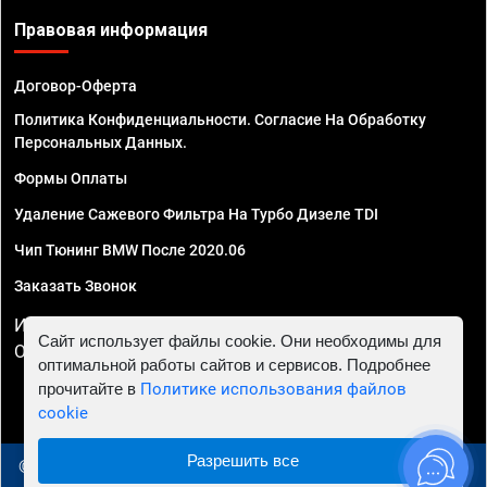
Правовая информация
Договор-Оферта
Политика Конфиденциальности. Согласие На Обработку
Персональных Данных.
Формы Оплаты
Удаление Сажевого Фильтра На Турбо Дизеле TDI
Чип Тюнинг BMW После 2020.06
Заказать Звонок
ИП Смирнов Георгий Павлович. ИНН 781302555843,
Сайт использует файлы cookie. Они необходимы для
ОГРНИП 324470400032610
оптимальной работы сайтов и сервисов. Подробнее
прочитайте в
Политике использования файлов
cookie
Разрешить все
© 2010 - 2026 Чип тюнинг в Тюмени - Автосервис "Евро