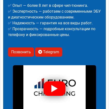
✅ Опыт — более 8 лет в сфере чип-тюнинга.
✅ Экспертность — работаем с современными ЭБУ
и диагностическим оборудованием.
✅ Надежность — гарантия на все виды работ.
✅ Прозрачность — подробные консультации по
телефону и фиксированные цены.
Позвонить
Telegram