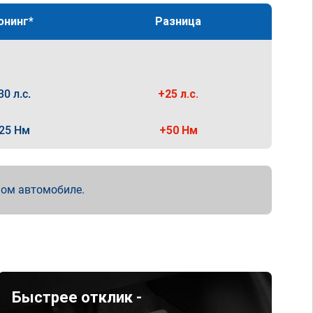
юнинг*
Разница
30 л.с.
+25 л.с.
25 Нм
+50 Нм
мом автомобиле.
Быстрее отклик -