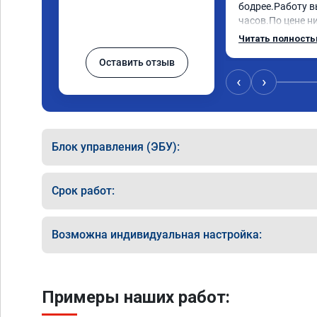
бодрее.Работу в
часов.По цене ни
как договаривал
Читать полност
работы возникал
Оставить отзыв
консультировал 
знаю,куда ехать 
‹
›
авто.Однозначно
как грамотного 
Блок управления (ЭБУ):
Срок работ:
Возможна индивидуальная настройка:
Примеры наших работ: