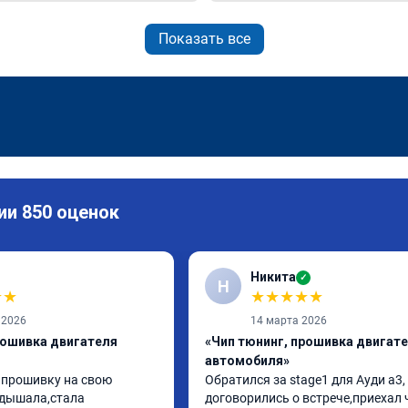
Показать все
ии 850 оценок
Никита
✓
Н
★
★
★
★
★
★
★
 2026
14 марта 2026
рошивка двигателя
«Чип тюнинг, прошивка двигат
автомобиля»
 прошивку на свою 
Обратился за stage1 для Ауди а3, 
дышала,стала 
договорились о встрече,приехал 