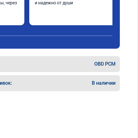
ы, через 
и надежно от души
шинка по 
нее в 
ать не 
ще раз 
OBD PCM
ивок:
В наличии