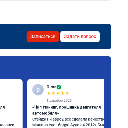
Записаться
Задать вопрос
Dima
✓
D
★
★
★
★
★
1 декабря 2025
еля
«Чип тюнинг, прошивка двигателя
автомобиля»
Стейдж1 и евро2 все сделали качественно. 
человек 
Машина едет бодро Ауди а4 2012г Быстро 