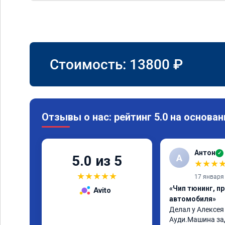
Стоимость:
13800
₽
Отзывы о нас: рейтинг 5.0 на основан
Антон
✓
А
5.0 из 5
★
★
★
★
★
★
★
★
17 января
«Чип тюнинг, п
Avito
автомобиля»
Делал у Алексея
Ауди.Машина за