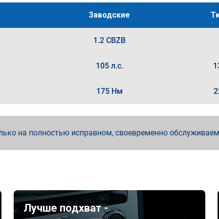
Заводские
Т
1.2 CBZB
105 л.с.
1
175 Нм
2
лько на полностью исправном, своевременно обслуживае
Лучше подхват -