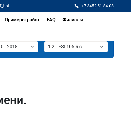
T_bot
+7 3452 51-84-03
Примеры работ
FAQ
Филиалы
мени.