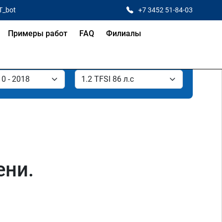
T_bot
+7 3452 51-84-03
Примеры работ
FAQ
Филиалы
ени.