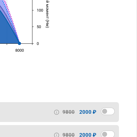
Крутящий момент (Нм)
100
50
0
8000
)
9800
2000 ₽
9800
2000 ₽