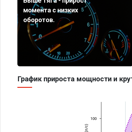
Выше тяга - прирост
момента с низких
оборотов.
График прироста мощности и кр
100