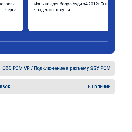
человек 
Машина едет бодро Ауди а4 2012г Быстро 
ы, через 
и надежно от души
шинка по 
нее в 
ать не 
ще раз 
OBD PCM VR / Подключение к разъему ЭБУ PCM
ивок:
В наличии