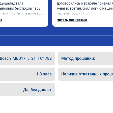
дышала,стала 
договорились о встрече,приехал 
ыполнил быстро,за пару 
меня встретил, снял логи с машин
чего лишнего не взял,всё 
час все прошили.

ись заранее.После 
Арман спасибо тебе огромное, ма
ью
Читать полностью
и вопросы,всегда 
летела а не поехала! Как писал ра
и был на связи.Теперь 
личку Арману смерть с косой догн
в случае поломки 
может 🤣машина едет не в себя, е
 рекомендую Алексея 
спасибо вам!!!!!!!
специалиста!
Bosch_MED17_5_21_TC1782
Метод прошивки:
1-3 часа
Наличие откатанных прош
Да, без доплат