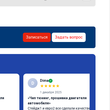
Записаться
Задать вопрос
Dima
✓
D
★
★
★
★
★
1 декабря 2025
еля
«Чип тюнинг, прошивка двигателя
автомобиля»
Стейдж1 и евро2 все сделали качественно. 