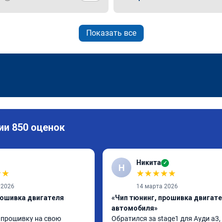
Показать все
ии 850 оценок
Никита
✓
Н
★
★
★
★
★
★
★
 2026
14 марта 2026
рошивка двигателя
«Чип тюнинг, прошивка двигат
автомобиля»
 прошивку на свою 
Обратился за stage1 для Ауди а3, 