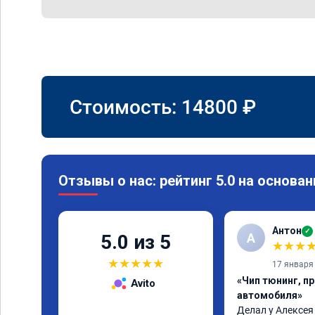
Стоимость:
14800
₽
Отзывы о нас: рейтинг 5.0 на основан
Антон
✓
А
5.0 из 5
★
★
★
★
★
★
★
★
17 января
«Чип тюнинг, п
Avito
автомобиля»
Делал у Алексея