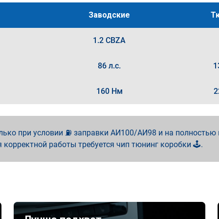
Заводские
Т
1.2 CBZA
86 л.с.
1
160 Нм
2
лько при условии ⛽ заправки АИ100/АИ98 и на полностью
я корректной работы требуется чип тюнинг коробки 🕹️.