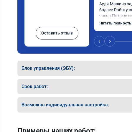
Ауди.Машина за
бодрее.Работу в
часов.По цене ни
как договаривал
Читать полност
работы возникал
Оставить отзыв
консультировал 
знаю,куда ехать 
‹
›
авто.Однозначно
как грамотного 
Блок управления (ЭБУ):
Срок работ:
Возможна индивидуальная настройка:
Примеры наших работ: