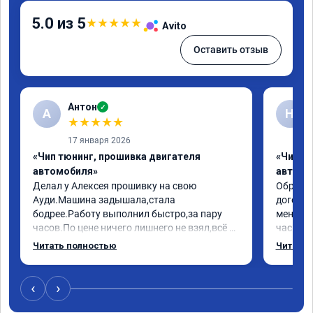
5.0 из 5
★
★
★
★
★
Avito
Оставить отзыв
Антон
✓
А
Н
★
★
★
★
★
17 января 2026
«Чип тюнинг, прошивка двигателя
«Чип т
автомобиля»
автомо
Делал у Алексея прошивку на свою 
Обратилс
Ауди.Машина задышала,стала 
договор
бодрее.Работу выполнил быстро,за пару 
меня вс
часов.По цене ничего лишнего не взял,всё 
час все
как договаривались заранее.После работы 
Арман с
Читать полностью
Читать 
возникали вопросы,всегда консультировал 
летела а
и был на связи.Теперь знаю,куда ехать в 
личку А
случае поломки авто.Однозначно 
может 
‹
›
рекомендую Алексея как грамотного 
спасибо 
специалиста!